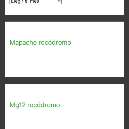
A
r
c
h
i
Mapache rocódromo
v
o
s
Mg12 rocódromo