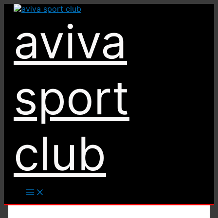
Ir
al
aviva
contenido
sport
club