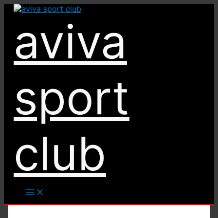
Ir
al
aviva
contenido
sport
club