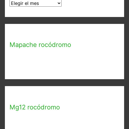
A
r
c
h
i
Mapache rocódromo
v
o
s
Mg12 rocódromo