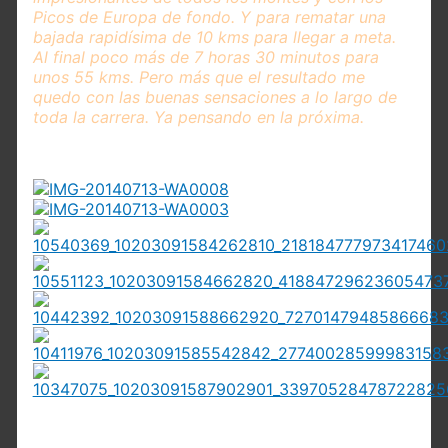
Picos de Europa de fondo. Y para rematar una
bajada rapidísima de 10 kms para llegar a meta.
Al final poco más de 7 horas 30 minutos para
unos 55 kms. Pero más que el resultado me
quedo con las buenas sensaciones a lo largo de
toda la carrera. Ya pensando en la próxima.