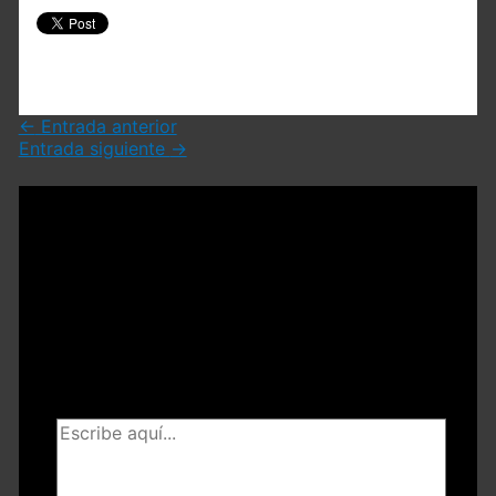
←
Entrada anterior
Entrada siguiente
→
Deja un comentario
Tu dirección de correo electrónico no será
publicada.
Los campos obligatorios están
marcados con
*
Escribe
aquí...