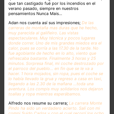
que tan castigado fué por los incendios en el
verano pasado, siempre en nuestros
pensamientos Nunca Mais…
Adan nos cuenta así sus impresiones;
De las
carreras de montaña mas duras que he hecho,
muy parecida al galiñeiro. Las vistas
espectaculares. Muy técnica y pocos lugares
donde correr.
Uno de mis grandes miedos era el
calor, pues se corría a las 17.30 de la tarde. No
fue agobiante de hecho en lo alto, viento que
refrescaba bastante. Finalmente 3 horas y 25
minutos. Sorpresa final, mi coche destrozado por
el parroco del pueblo… en fin que se le va a
hacer. 1 hora mojados, sin ropa, pues el coche se
lo había llevado la grua y regreso a casa en taxi,
llegando a las 2.30 de la mañana …toda una
aventura. Los compis muy solidarios nos dejaron
toallas y ropa mientras esperábamos.
Alfredo nos resume su carrera;
La carrera Monte
Pindo ha sido un verdadero acierto. Salí con mi
compi Suido Carlos y con el cual recorrí los ocho