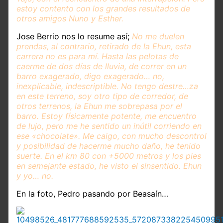
estoy contento con los grandes resultados de
otros amigos Nuno y Esther.
Jose Berrio nos lo resume así;
No me duelen
prendas, al contrario, retirado de la Ehun, esta
carrera no es para mí. Hasta las pelotas de
caerme de dos días de lluvia, de correr en un
barro exagerado, digo exagerado… no,
inexplicable, indescriptible. No tengo destre
…
za
en este terreno, soy otro tipo de corredor, de
otros terrenos, la Ehun me sobrepasa por el
barro. Estoy físicamente potente, me encuentro
de lujo, pero me he sentido un inútil corriendo en
ese «chocolate». Me caigo, con mucho descontrol
y posibilidad de hacerme mucho daño, he tenido
suerte. En el km 80 con +5000 metros y los pies
en semejante estado, he visto el sinsentido. Ehun
y yo… no.
En la foto, Pedro pasando por Beasaín…