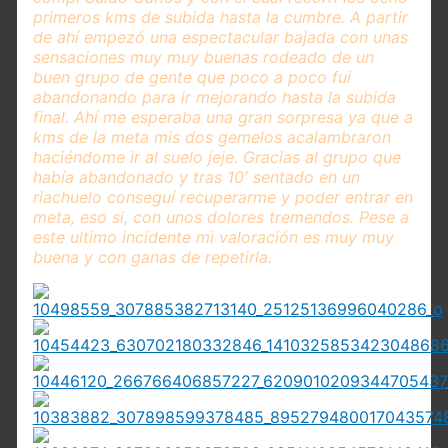
primeros kms de subida hasta la cumbre. A partir
de ahí empezó una espectacular bajada con unas
sensaciones muy muy buenas rodeado de un
buen grupo de gente que poco a poco fui
abandonando para ir mejorando hasta la subida
final. Ahí me esperaba una gran sorpresa ya que a
kms de la meta mis dos gemelos acalambraron
haciéndome ir al suelo jeje. Gracias al grupo que
había abandonado y tras 10′ sentado en un
riachuelo conseguí recuperarme y poder entrar en
meta, eso si, con unos dolores tremendos. Pese a
este ultimo incidente mi valoración es muy muy
buena y con ganas de repetirla.