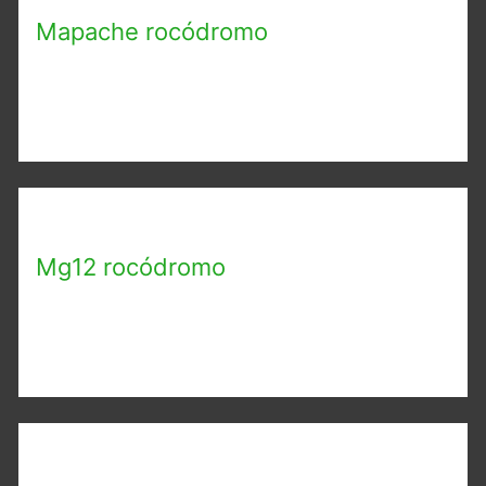
i
Mapache rocódromo
v
o
s
Mg12 rocódromo