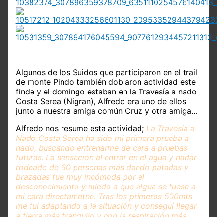
Algunos de los Suidos que participaron en el trail
de monte Pindo también doblaron actividad este
finde y el domingo estaban en la Travesía a nado
Costa Serea (Nigran), Alfredo era uno de ellos
junto a nuestra amiga común Cruz y otra amiga…
Alfredo nos resume esta actividad;
La Travesía a
Nado Costa Serea ha sido mi primera prueba a
nado, buscando entrenarme de cara a pruebas
futuras. La sensación al entrar en el agua y nadar
rodeado de 60 personas más dando patadas y
brazadas fue muy incómoda por el
desconocimiento y miedo a que algua se fuese a
mi cara directametne. Tras los primeros 500mts
me fui adaptando a la situación y conseguí llegar
a tierra más tranquilo y con la respiración más