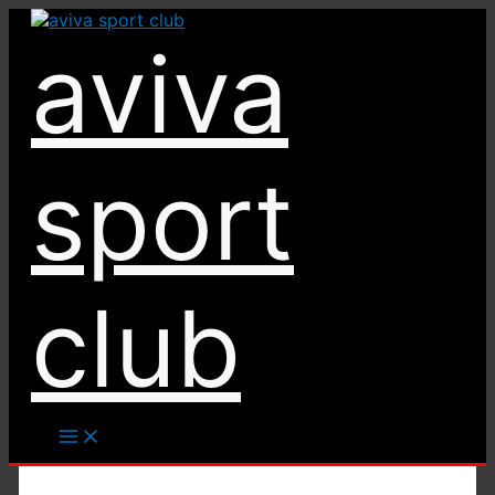
Ir
al
aviva
contenido
sport
club