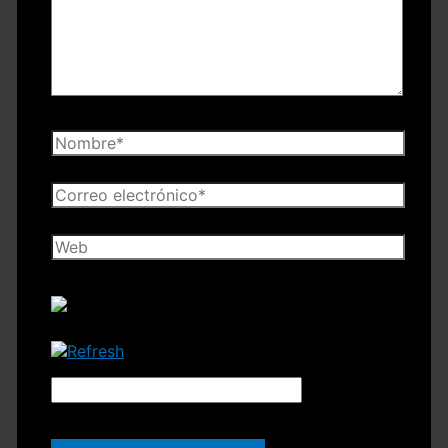
Nombre*
Correo
electrónico*
Web
Código
CAPTCHA
*