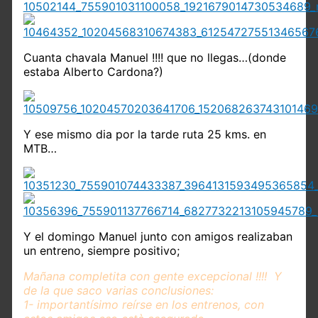
Cuanta chavala Manuel !!!! que no llegas…(donde
estaba Alberto Cardona?)
Y ese mismo dia por la tarde ruta 25 kms. en
MTB…
Y el domingo Manuel junto con amigos realizaban
un entreno, siempre positivo;
Mañana completita con gente excepcional !!!! Y
de la que saco varias conclusiones:
1- importantísimo reírse en los entrenos, con