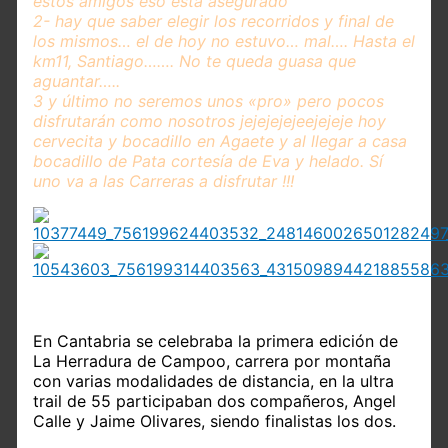
estos amigos eso està asegurado
2- hay que saber elegir los recorridos y final de
los mismos… el de hoy no estuvo
…
mal…. Hasta el
km11, Santiago……. No te queda guasa que
aguantar…..
3 y último no seremos unos «pro» pero pocos
disfrutarán como nosotros jejejejejeejejeje hoy
cervecita y bocadillo en Agaete y al llegar a casa
bocadillo de Pata cortesía de Eva y helado. Sí
uno va a las Carreras a disfrutar !!!
En Cantabria se celebraba la primera edición de
La Herradura de Campoo, carrera por montaña
con varias modalidades de distancia, en la ultra
trail de 55 participaban dos compañeros, Angel
Calle y Jaime Olivares, siendo finalistas los dos.