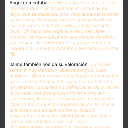
Angel comentaba;
La Herradura de campoo es un
cresterío que si no andas fino el cordal es tan
largo que se pasan los kms. muy lentamente entre
sube y baja. Yo estaba petado-desmotivado en
exprimirme en el km 30 y pico, ahí ya me dejé
llevar. Un recorrido original y recomendable
conocer, se pasa quizá por una docena de picos
por encima de 2.000 mts. La llegada a meta se
respira olor a pueblo auténtico. Herradura Finisher
!!!!!
Jaime también nos da su valoración;
Un fin de
semana muy disfrutón. Buenos amigos. Buen
ambiente. Buena climatología. Buena organización
de la carrera. En resumen, pasamos un buen fin
de semana. La carrera no defrauda, es dura, no se
hace nada monótona. Los primeros kms son
rapidísimos, llano y picando un poco para arriba.
Cuando me dí cuenta habiamos hecho 12 kms en
una hora y era en ese momento cuando
empezaba lo divertido. Multitud de sube-bajas
coronando muchos picos con vistas
impresionantes de todos los montes y con los