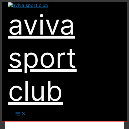
Ir
al
aviva
contenido
sport
club