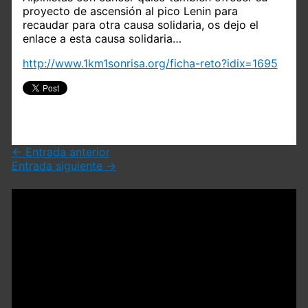
proyecto de ascensión al pico Lenin para
recaudar para otra causa solidaria, os dejo el
enlace a esta causa solidaria…
http://www.1km1sonrisa.org/ficha-reto?idix=1695
←
Entrada anterior
Entrada siguiente
→
Deja un comentario
Tu dirección de correo electrónico no será
publicada.
Los campos obligatorios están