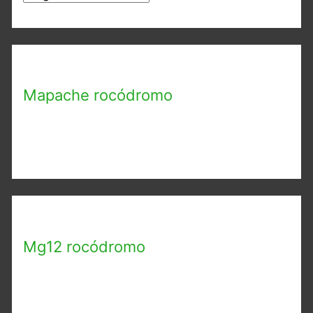
r
c
h
i
Mapache rocódromo
v
o
s
Mg12 rocódromo