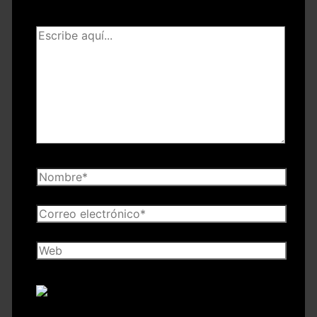
marcados con
*
Escribe
aquí...
Nombre*
Correo
electrónico*
Web