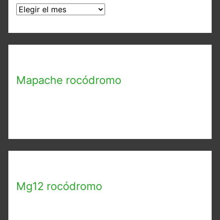
A
r
c
h
i
Mapache rocódromo
v
o
s
Mg12 rocódromo