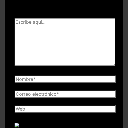
publicada.
Los campos obligatorios están
marcados con
*
Escribe
aquí...
Nombre*
Correo
electrónico*
Web