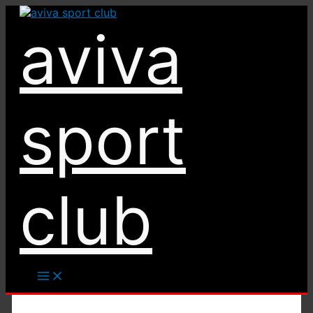
Ir
al
aviva
contenido
sport
club