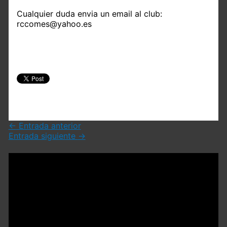
Cualquier duda envia un email al club:
rccomes@yahoo.es
←
Entrada anterior
Entrada siguiente
→
Deja un comentario
Tu dirección de correo electrónico no será