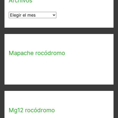
Archivos
A
r
c
h
i
Mapache rocódromo
v
o
s
Mg12 rocódromo