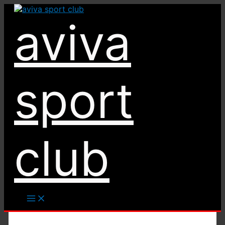
Ir
al
aviva
contenido
sport
club