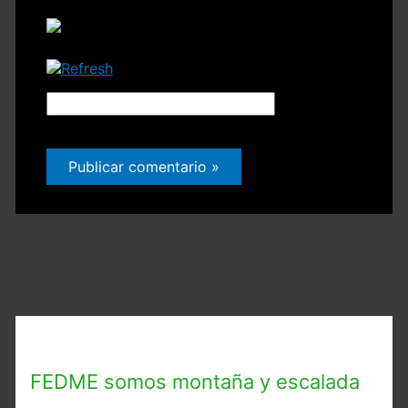
Código
CAPTCHA
*
FEDME somos montaña y escalada