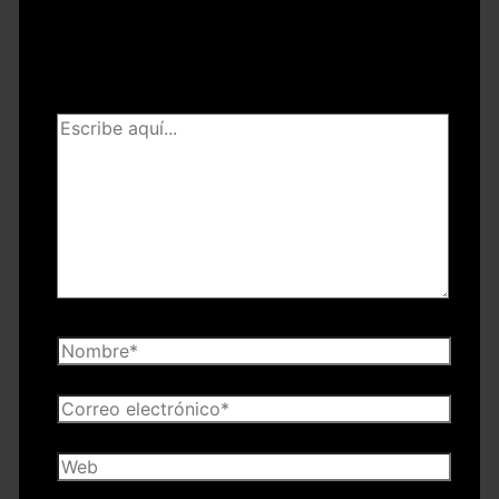
Tu dirección de correo electrónico no será
publicada.
Los campos obligatorios están
marcados con
*
Escribe
aquí...
Nombre*
Correo
electrónico*
Web